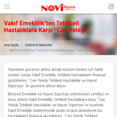
ANA SAYFA
HAKKIMIZDA
Vakıf Emeklilik’ten Tehlikeli
HİZMETLERİMİZ
Hastalıklara Karşı “Can Yeleği”
POLIÇE HATIRLAT
Ana Sayfa
Sektörel Haberler
Vakıf Emeklilik’ten Tehlikeli Hastalıklara Karşı “Can Yeleği”
İLETIŞIM
ŞUBELERIMIZ
Yarınlarını güvence altına almak isteyen herkes için farklı
ŞUBE BAŞVURUSU
ürünler sunan Vakıf Emeklilik, tehlikeli hastalıkların finansal
güçlüklerini, “Can Yeleği Tehlikeli Hastalıklar ve Hayat
Sigortası” ile güvence altına alıyor.
MÜŞTERI GIRIŞI
Bireysel Emeklilik ve Hayat Sigortası sektörünün yenilikçi ve
öncü şirketi Vakıf Emeklilik, tehlikeli hastalıklara karşı “Can
TEKLİF AL
Yeleği Tehlikeli Hastalıklar ve Hayat Sigortası”nı hazırladı.
Vakıf Emeklilik, beklenmedik anda ortaya çıkabilecek bu
hastalıkların finansal güçlüklerini, “Can Yeleği Tehlikeli