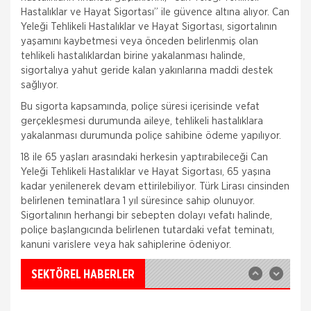
Hastalıklar ve Hayat Sigortası” ile güvence altına alıyor. Can
Yeleği Tehlikeli Hastalıklar ve Hayat Sigortası, sigortalının
yaşamını kaybetmesi veya önceden belirlenmiş olan
tehlikeli hastalıklardan birine yakalanması halinde,
sigortalıya yahut geride kalan yakınlarına maddi destek
sağlıyor.
Bu sigorta kapsamında, poliçe süresi içerisinde vefat
gerçekleşmesi durumunda aileye, tehlikeli hastalıklara
yakalanması durumunda poliçe sahibine ödeme yapılıyor.
Fare Kasko Kapsamında
18 ile 65 yaşları arasındaki herkesin yaptırabileceği Can
Yeleği Tehlikeli Hastalıklar ve Hayat Sigortası, 65 yaşına
Sigorta şirketleri ile sigortalılar arasındaki
kadar yenilenerek devam ettirilebiliyor. Türk Lirası cinsinden
uyuşmazlıkları çözen Sigorta Tahkim Komisyonu,
belirlenen teminatlara 1 yıl süresince sahip olunuyor.
sigortalı bir aracın aksamlarının fare tarafından
kemirilmesi nedeniyle sigorta şi
Sigortalının herhangi bir sebepten dolayı vefatı halinde,
poliçe başlangıcında belirlenen tutardaki vefat teminatı,
Sigortix.com - Sigorta Acentelerinin
kanuni varislere veya hak sahiplerine ödeniyor.
Gücü
www.sigortix.com Web Sitesi 01.10.2014 tarihi itibarı
ile yayına başlamıştır. Müşterileri Sigorta Acentelerini
SEKTÖREL HABERLER
neden tercih etmeleri gerektiği konusunda
bilgilendiren ve Sitedeki &Uu