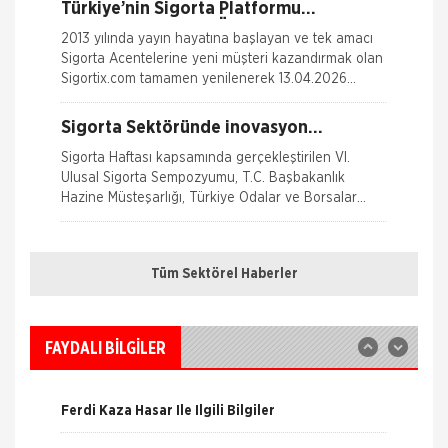
Türkiye’nin Sigorta Platformu
Sigortix.com 2000 Üye Sigorta
2013 yılında yayın hayatına başlayan ve tek amacı
Acentesi ile Yenilendi
Sigorta Acentelerine yeni müşteri kazandırmak olan
Sigortix.com tamamen yenilenerek 13.04.2026
tarihinde yüksek teknolojik altyapıs
Sigorta Sektöründe inovasyon
Konuşuldu
Sigorta Haftası kapsamında gerçekleştirilen VI.
Ulusal Sigorta Sempozyumu, T.C. Başbakanlık
Hazine Müsteşarlığı, Türkiye Odalar ve Borsalar
Birliği (TOBB) ve Türkiye Si
Nakliye Hasarı İçin Gerekli Bilgiler
Sağlığım Tamam Sigortası ile Effie
Ödülü!
Tüm Sektörel Haberler
Hayata geçirdiği ilkleri ve yenilikçi çözümleriyle
ONLİNE Dask Prim Hesaplama
sigorta sektörüne öncülük eden AXA Sigorta,
reklam ve pazarlama sektörünün en
Trafik Hasarı için Gerekli Bilgiler
FAYDALI BİLGİLER
Borçluyuz Ama Birikimi Seviyoruz
Yangın Hasarı ile ilgili Bilgiler
NN Hayat ve Emeklilik adına Nielsen tarafından ilki
Ferdi Kaza Hasar İle İlgili Bilgiler
Temmuz 2016’da 8 ilde 15 ve üzeri çalışanı olan
şirketlerin çalışanları ile yapılan geniş çaplı otomatik